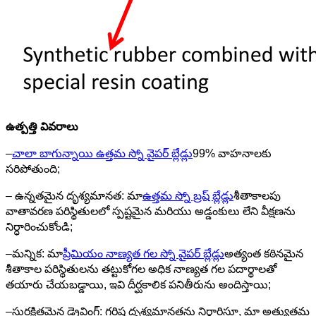
ఉత్పత్తి వివరాలు
–
చాలా బాగున్నాయి ఉత్తమ స్నో వైపర్ బ్లేడ్లు
99% వాహనాలకు
సరిపోతుంది;
– ఉన్నతమైన దృశ్యమానత: మా
ఉత్తమ స్నో బ్రష్ బ్లేడ్లు
శీతాకాలపు
వాతావరణ పరిస్థితులలో స్పష్టమైన మరియు అడ్డంకులు లేని వీక్షణను
నిర్ధారించుకోండి;
–మన్నిక: మా
ప్రీమియం నాణ్యత గల స్నో వైపర్ బ్లేడ్లు
అత్యంత కఠినమైన
శీతాకాల పరిస్థితులను తట్టుకోగల అధిక నాణ్యత గల పదార్థాలతో
తయారు చేయబడ్డాయి, ఇవి దీర్ఘకాలిక పనితీరును అందిస్తాయి;
–సురక్షితమైన డ్రైవింగ్: గరిష్ట దృశ్యమానతను నిర్ధారిస్తూ, మా అత్యుత్తమ