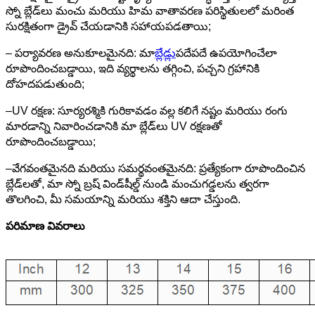
స్నో బ్లేడ్‌లు మంచు మరియు హిమ వాతావరణ పరిస్థితులలో మరింత
సురక్షితంగా డ్రైవ్ చేయడానికి సహాయపడతాయి;
– పర్యావరణ అనుకూలమైనది: మా
బ్లేడ్లు
పదేపదే ఉపయోగించేలా
రూపొందించబడ్డాయి, ఇది వ్యర్థాలను తగ్గించి, పచ్చని గ్రహానికి
దోహదపడుతుంది;
–UV రక్షణ: సూర్యరశ్మికి గురికావడం వల్ల కలిగే నష్టం మరియు రంగు
మారడాన్ని నివారించడానికి మా బ్లేడ్‌లు UV రక్షణతో
రూపొందించబడ్డాయి;
–వేగవంతమైనది మరియు సమర్థవంతమైనది: ప్రత్యేకంగా రూపొందించిన
బ్లేడ్‌లతో, మా స్నో బ్రష్ విండ్‌షీల్డ్ నుండి మంచుగడ్డలను త్వరగా
తొలగించి, మీ సమయాన్ని మరియు శక్తిని ఆదా చేస్తుంది.
పరిమాణ వివరాలు