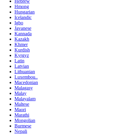
Hebrew
Hmong
Hungarian
Icelandic
Igbo
Javanese
Kannada
Kazakh
Khmer
Kurdish
Kyrgyz
Latin
Latvian
Lithuanian
Luxembou..
Macedonian
Malagasy
Malay
Malayalam
Maltese
Maori
Marathi
Mongolian
Burmese
Nepali