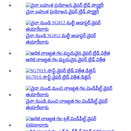
చైనా బహుళ ప్రయోజన వైపర్ బ్లేడ్ ఫ్యాక్టరీ
చైనా నుండి SG812 మల్టీ అడాప్టర్ వైపర్
తయారీదారు
అధిక నాణ్యత గల మృదువైన వైపర్ బ్లేడ్ విక్రేత
SG701S సాఫ్ట్ వైపర్ బ్లేడ్ విక్రేత డిజైన్
చైనా నుండి మంచి నాణ్యత గల విండ్‌షీల్డ్ వైపర్
తయారీదారు