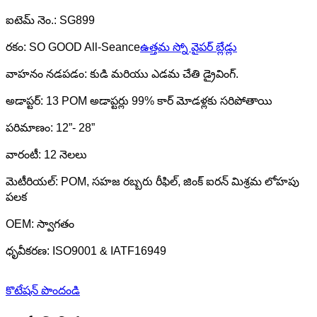
ఐటెమ్ నెం.: SG899
రకం: SO GOOD All-Seance
ఉత్తమ స్నో వైపర్ బ్లేడ్లు
వాహనం నడపడం: కుడి మరియు ఎడమ చేతి డ్రైవింగ్.
అడాప్టర్: 13 POM అడాప్టర్లు 99% కార్ మోడళ్లకు సరిపోతాయి
పరిమాణం: 12”- 28”
వారంటీ: 12 నెలలు
మెటీరియల్: POM, సహజ రబ్బరు రీఫిల్, జింక్ ఐరన్ మిశ్రమ లోహపు
పలక
OEM: స్వాగతం
ధృవీకరణ: ISO9001 & IATF16949
కొటేషన్ పొందండి