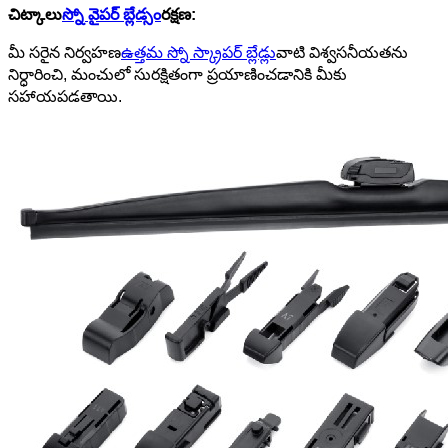
చిట్కాలు
స్నో వైపర్ బ్లేడ్
సంరక్షణ:
మీ సరైన నిర్వహణ
ఉత్తమ స్నో స్క్రాపర్ బ్లేడ్లు
వాటి విశ్వసనీయతను
నిర్ధారించి, మంచులో సురక్షితంగా ప్రయాణించడానికి మీకు
సహాయపడతాయి.